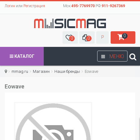
Логин
или
Регистрация
Мск:
495-7769970
РФ:
911-9267369
0
Р
0
0
МЕНЮ
КАТАЛОГ
mmag.ru
Магазин
Наши бренды
Eowave
Eowave