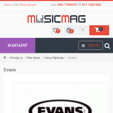
Логин
или
Регистрация
Мск:
495-7769970
РФ:
911-9267369
0
Р
0
0
МЕНЮ
КАТАЛОГ
mmag.ru
Магазин
Наши бренды
Evans
Evans