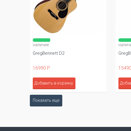
наличие
налич
GregBennett D2
GregB
16990 Р
15490
Добавить в корзину
Добав
Показать еще