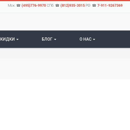
Мск: ☎
(495)776-9970
СПб: ☎
(812)935-3015
РФ: ☎
7-911-9267369
СКИДКИ
БЛОГ
О НАС