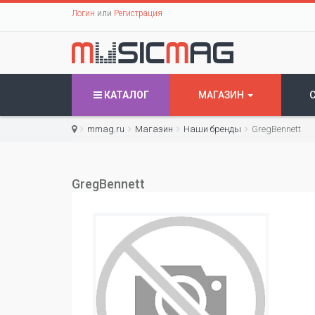
Логин
или
Регистрация
КАТАЛОГ
МАГАЗИН
mmag.ru
Магазин
Наши бренды
GregBennett
GregBennett