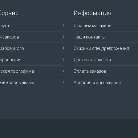
Сервис
Информация
аунт
О нашем магазине
я заказов
Наши контакты
 избранного
Скидки и спецпредложения
 сравнения
Доставка заказов
рская программа
Оплата заказов
ение рассылками
Условия и соглашения
е права защищены. MusicMag Group.