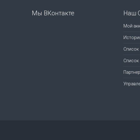
Мы ВКонтакте
Наш 
Мой акк
Истори
Список
Список
Партне
Управл
© 1998-2026
mmag.ru - музыкальные магазины
. Вс