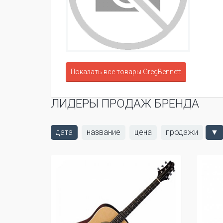
Показать все товары GregBennett
ЛИДЕРЫ ПРОДАЖ БРЕНДА
дата
название
цена
продажи
▼