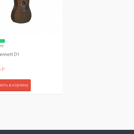
ие
ennett D1
 Р
ить в корзину