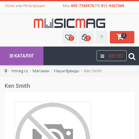
Логин
или
Регистрация
Мск:
495-7769970
РФ:
911-9267369
0
Р
0
0
МЕНЮ
КАТАЛОГ
mmag.ru
Магазин
Наши бренды
Ken Smith
Ken Smith