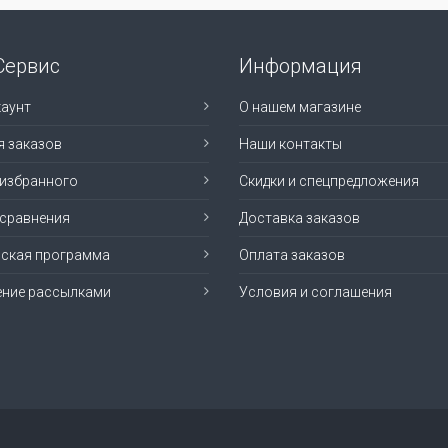
Сервис
Информация
аунт
О нашем магазине
я заказов
Наши контакты
 избранного
Скидки и спецпредложения
 сравнения
Доставка заказов
рская программа
Оплата заказов
ение рассылками
Условия и соглашения
е права защищены. MusicMag Group.