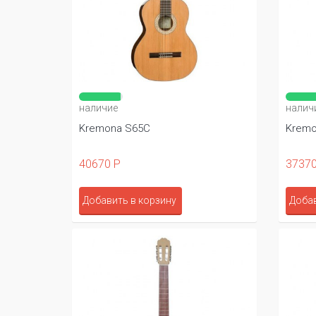
наличие
налич
Kremona S65C
Kremo
40670 Р
37370
Добавить в корзину
Добав