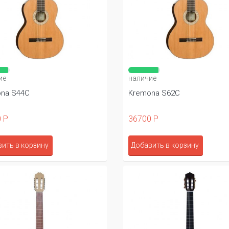
ие
наличие
na S44C
Kremona S62C
 Р
36700 Р
ить в корзину
Добавить в корзину