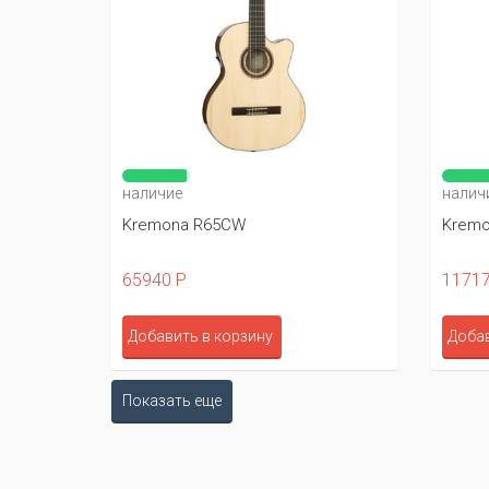
наличие
налич
Kremona R65CW
Kremo
65940 Р
11717
Добавить в корзину
Добав
Показать еще