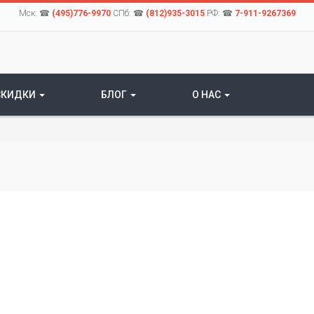
Мск: ☎
(495)776-9970
СПб: ☎
(812)935-3015
РФ: ☎
7-911-9267369
СКИДКИ
БЛОГ
О НАС