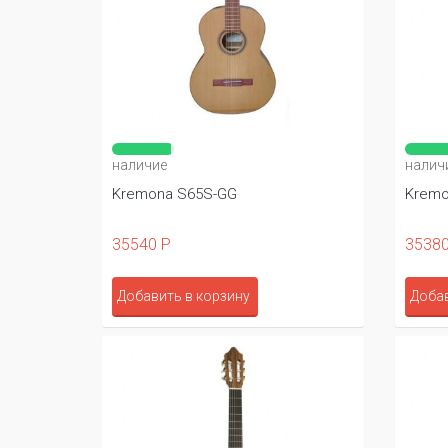
наличие
налич
Kremona S65S-GG
Kremo
35540 Р
35380
Добавить в корзину
Добав