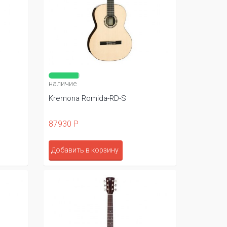
наличие
Kremona Romida-RD-S
87930 Р
Добавить в корзину