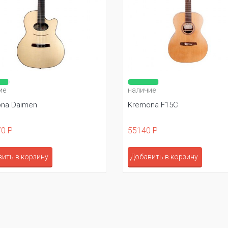
ие
наличие
na Daimen
Kremona F15C
0 Р
55140 Р
ить в корзину
Добавить в корзину