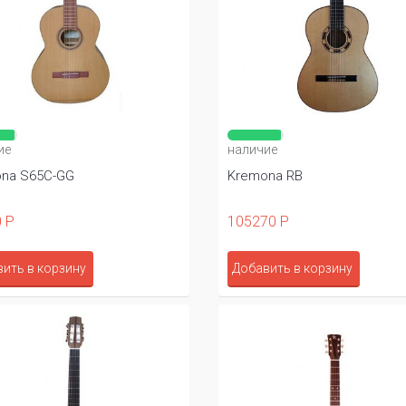
ие
наличие
na S65C-GG
Kremona RB
 Р
105270 Р
ить в корзину
Добавить в корзину