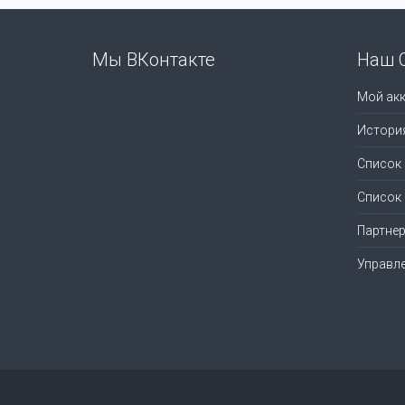
Мы ВКонтакте
Наш 
Мой акк
Истори
Список
Список
Партне
Управл
© 1998-2026
mmag.ru - музыкальные магазины
. Вс