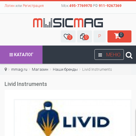
Логин
или
Регистрация
Мск:
495-7769970
РФ:
911-9267369
0
Р
0
0
МЕНЮ
КАТАЛОГ
mmag.ru
Магазин
Наши бренды
Livid Instruments
Livid Instruments