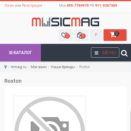
Логин
или
Регистрация
Мск:
495-7769970
РФ:
911-9267369
0
Р
0
0
МЕНЮ
КАТАЛОГ
mmag.ru
Магазин
Наши бренды
Roxton
Roxton