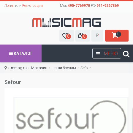
Логин
или
Регистрация
Мск:
495-7769970
РФ:
911-9267369
0
Р
0
0
МЕНЮ
КАТАЛОГ
mmag.ru
Магазин
Наши бренды
Sefour
Sefour