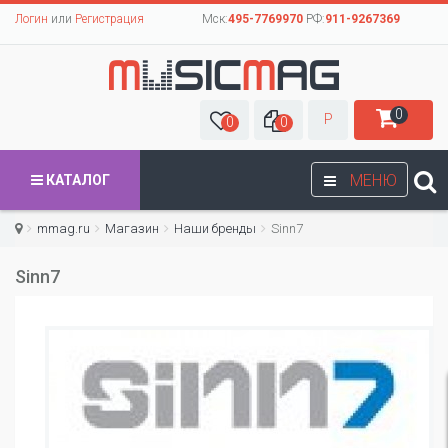
Логин
или
Регистрация
Мск:
495-7769970
РФ:
911-9267369
0
Р
0
0
МЕНЮ
КАТАЛОГ
mmag.ru
Магазин
Наши бренды
Sinn7
Sinn7