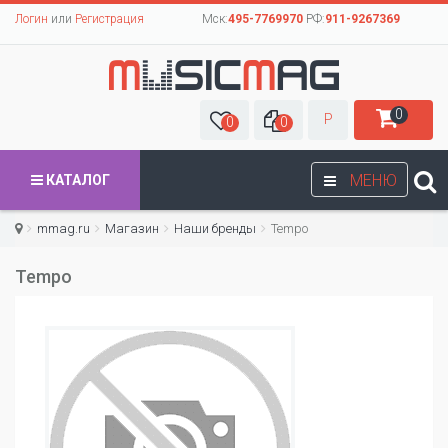
Логин
или
Регистрация
Мск:
495-7769970
РФ:
911-9267369
0
Р
0
0
МЕНЮ
КАТАЛОГ
mmag.ru
Магазин
Наши бренды
Tempo
Tempo