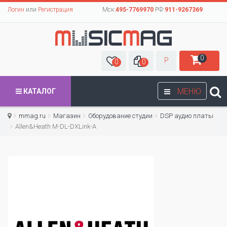
Логин
или
Регистрация
Мск:
495-7769970
РФ:
911-9267369
0
Р
0
0
МЕНЮ
КАТАЛОГ
mmag.ru
Магазин
Оборудование студии
DSP аудио платы
Allen&Heath M-DL-DXLink-A