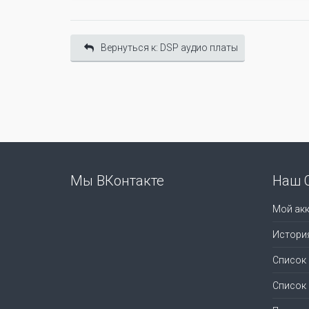
Вернуться к: DSP аудио платы
Мы ВКонтакте
Наш 
Мой акк
Истори
Список
Список