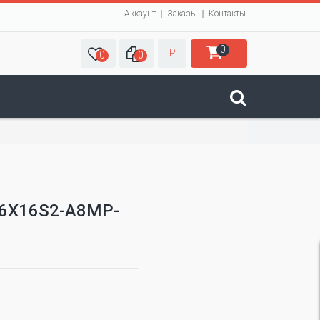
Аккаунт
Заказы
Контакты
0
Р
0
0
16X16S2-A8MP-