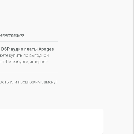
регистрацию
D
DSP аудио платы Apogee
ете купить по выгодной
т-Петербурге, интернет-
ность или предложим замену!