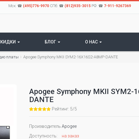
Мск: ☎
(495)776-9970
СПб: ☎
(812)935-3015
РФ: ☎
7-911-9267369
СКИДКИ
БЛОГ
О НАС
дио платы
Apogee Symphony MKII SYM2-16X16S2-A8MP-DANTE
Apogee Symphony MKII SYM2-
DANTE
Рейтинг: 5/5
Производитель
Apogee
Доступность:
на заказ