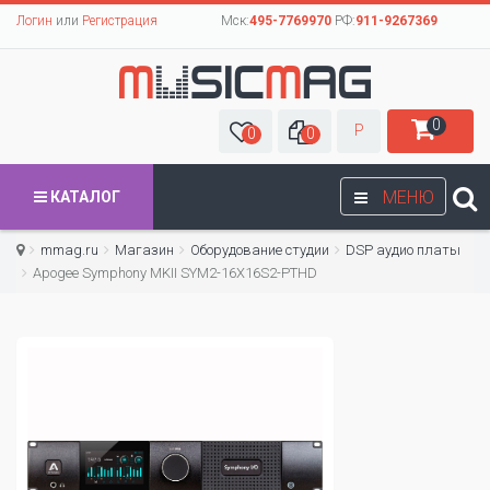
Логин
или
Регистрация
Мск:
495-7769970
РФ:
911-9267369
0
Р
0
0
МЕНЮ
КАТАЛОГ
mmag.ru
Магазин
Оборудование студии
DSP аудио платы
Apogee Symphony MKII SYM2-16X16S2-PTHD