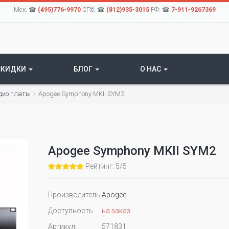
Мск: ☎
(495)776-9970
СПб: ☎
(812)935-3015
РФ: ☎
7-911-9267369
СКИДКИ
БЛОГ
О НАС
дио платы
Apogee Symphony MKII SYM2
Apogee Symphony MKII SYM2
Рейтинг: 5/5
Производитель
Apogee
Доступность:
на заказ
Артикул:
571831