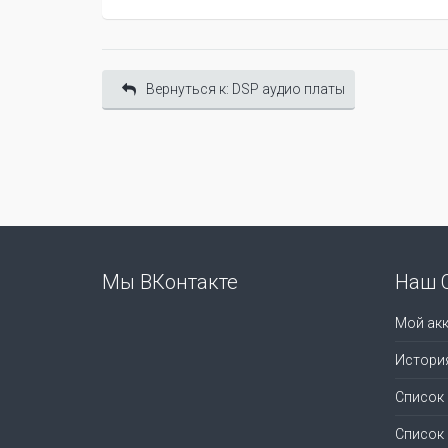
Вернуться к: DSP аудио платы
Мы ВКонтакте
Наш 
Мой акк
Истори
Список
Список