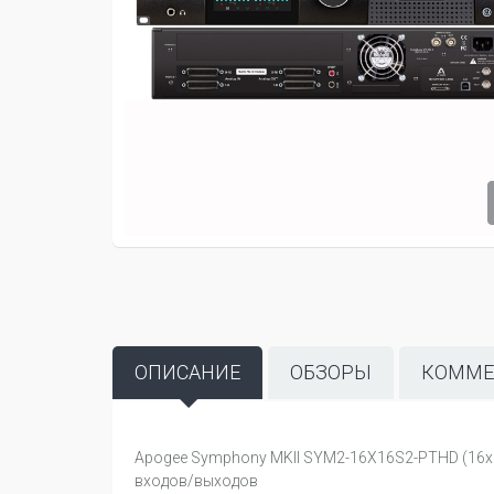
ОПИСАНИЕ
ОБЗОРЫ
КОММЕ
Apogee Symphony MKII SYM2-16X16S2-PTHD (16x1
входов/выходов