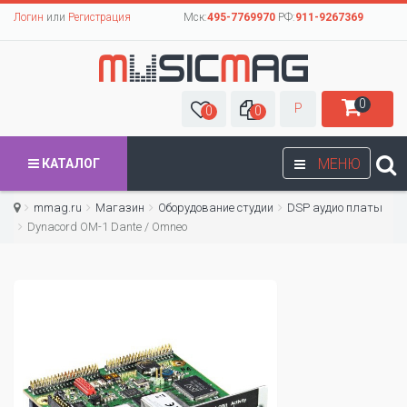
Логин
или
Регистрация
Мск:
495-7769970
РФ:
911-9267369
0
Р
0
0
МЕНЮ
КАТАЛОГ
mmag.ru
Магазин
Оборудование студии
DSP аудио платы
Dynacord OM-1 Dante / Omneo