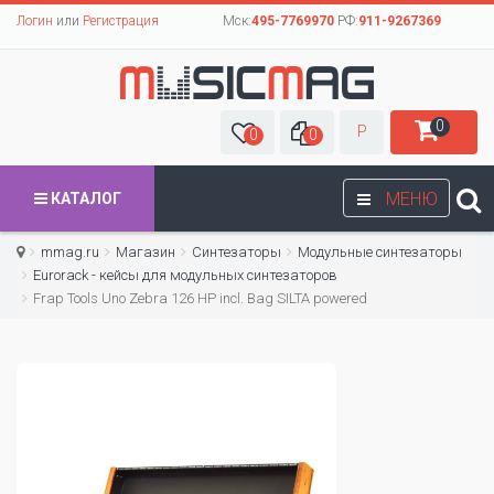
Логин
или
Регистрация
Мск:
495-7769970
РФ:
911-9267369
0
Р
0
0
МЕНЮ
КАТАЛОГ
mmag.ru
Магазин
Синтезаторы
Модульные синтезаторы
Eurorack - кейсы для модульных синтезаторов
Frap Tools Uno Zebra 126 HP incl. Bag SILTA powered