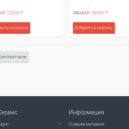
0 Р
22000 Р
38000 Р
35000 Р
вить в корзину
Добавить в корзину
 синтезаторов
Сервис
Информация
аунт
О нашем магазине