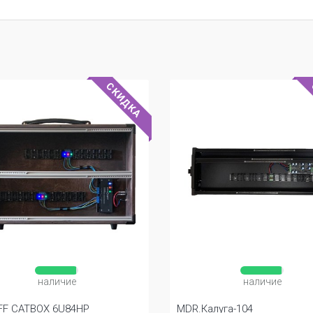
СКИДКА
наличие
наличие
FF CATBOX 6U84HP
MDR.Калуга-104