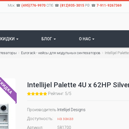
Мск: ☎
(495)776-9970
СПб: ☎
(812)935-3015
РФ: ☎
7-911-9267369
СКИДКИ
БЛОГ
О НАС
нтезаторы
Eurorack - кейсы для модульных синтезаторов
Intellijel Pale
КИДКА
Intellijel Palette 4U x 62HP Sil
Рейтинг: 5/5
Производитель
Intellijel Designs
Доступность:
на заказ
Артикул:
581700