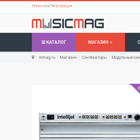
Логин
или
Регистрация
КАТАЛОГ
МАГАЗИН
mmag.ru
Магазин
Синтезаторы
Модульные си
С