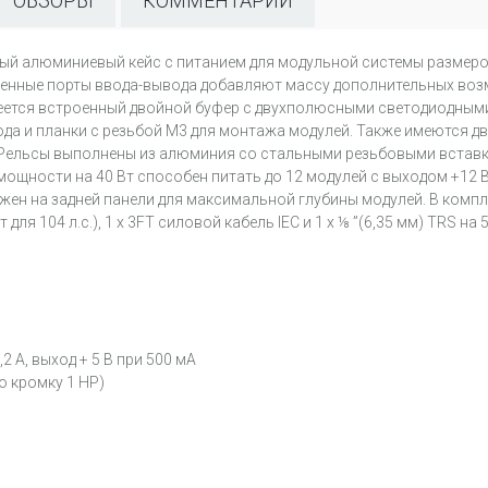
ОБЗОРЫ
КОММЕНТАРИИ
пактный алюминиевый кейс с питанием для модульной системы размер
строенные порты ввода-вывода добавляют массу дополнительных 
еется встроенный двойной буфер с двухполюсными светодиодным
да и планки с резьбой M3 для монтажа модулей. Также имеются дв
1U. Рельсы выполнены из алюминия со стальными резьбовыми встав
ощности на 40 Вт способен питать до 12 модулей с выходом +12 В 
ен на задней панели для максимальной глубины модулей. В комплек
для 104 л.с.), 1 x 3FT силовой кабель IEC и 1 x ⅛ ”(6,35 мм) TRS на 
,2 А, выход + 5 В при 500 мА
ю кромку 1 HP)