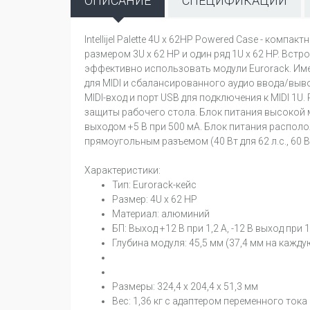
ОПИСАНИЕ
СПЕЦИФИКАЦИИ
Intellijel Palette 4U x 62HP Powered Case - ком
размером 3U х 62 HP и один ряд 1U х 62 HP. В
эффективно использовать модули Eurorack. Им
для MIDI и сбалансированного аудио ввода/выво
MIDI-вход и порт USB для подключения к MIDI 
защиты рабочего стола. Блок питания высокой м
выходом +5 В при 500 мА. Блок питания располож
прямоугольным разъемом (40 Вт для 62 л.с., 60 Вт 
Характеристики:
Тип: Eurorack-кейс
Размер: 4U x 62 HP
Материал: алюминий
БП: Выход +12 В при 1,2 А, -12 В выход при 1
Глубина модуля: 45,5 мм (37,4 мм на кажду
Размеры: 324,4 x 204,4 x 51,3 мм
Вес: 1,36 кг с адаптером переменного тока