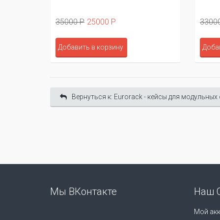
35000 Р
25000 Р
3300
Добавить в корзину
Доба
Вернуться к: Eurorack - кейсы для модульных
Мы ВКонтакте
Наш 
Мой акк