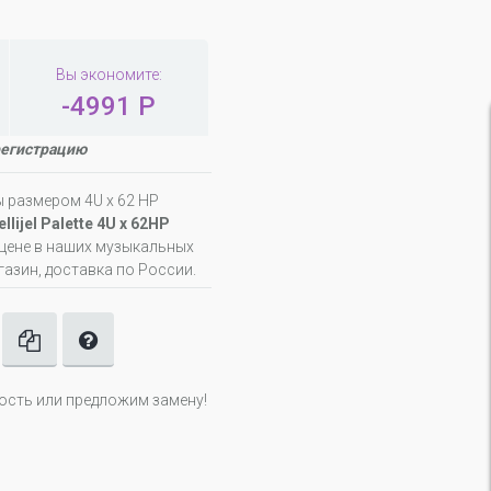
Вы экономите:
-4991 Р
регистрацию
 размером 4U x 62 HP
ijel Palette 4U x 62HP
цене в наших музыкальных
газин, доставка по России.
ность или предложим замену!