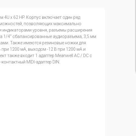
ом 4U x 62 HP. Корпус включает один ряд
возможностей, позволяющих максимально
и индикаторами уровня, разъемы расширения
а 1/4" сбалансированные аудиоразъема, 3,5 мм
ками. Также имеются резиновые ножки для
при 1200 мА, выходом -12 В при 1200 мА и
т также входит 1 адаптер Meanwell AC / DC с
5-контактный MIDI-адаптер DIN.