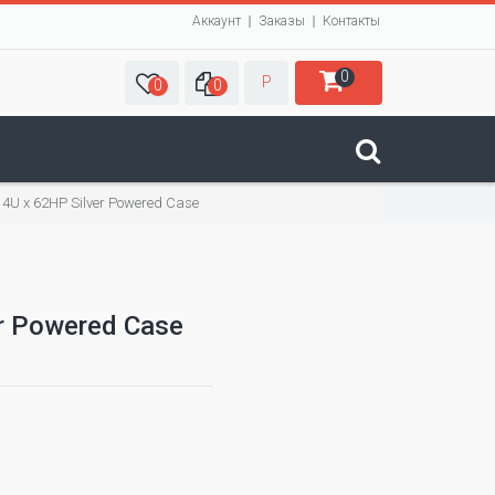
Аккаунт
Заказы
Контакты
0
Р
0
0
tte 4U x 62HP Silver Powered Case
ver Powered Case