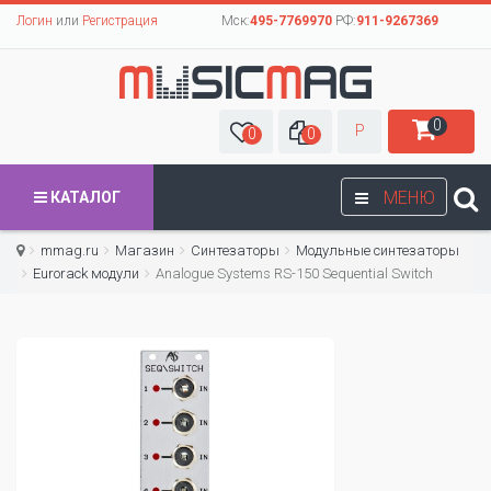
Логин
или
Регистрация
Мск:
495-7769970
РФ:
911-9267369
0
Р
0
0
МЕНЮ
КАТАЛОГ
mmag.ru
Магазин
Синтезаторы
Модульные синтезаторы
Eurorack модули
Analogue Systems RS-150 Sequential Switch