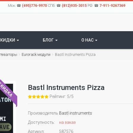
Мск: ☎
(495)776-9970
СПб: ☎
(812)935-3015
РФ: ☎
7-911-9267369
СКИДКИ
БЛОГ
О НАС
нтезаторы
Eurorack модули
Bastl Instruments Pizza
КИДКА
Bastl Instruments Pizza
Рейтинг: 5/5
Производитель
Bastl instruments
Доступность:
на заказ
Артикул:
587576