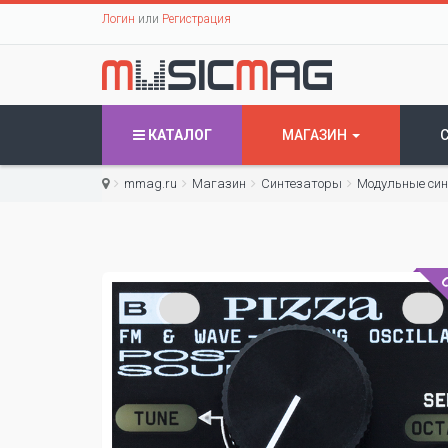
Логин
или
Регистрация
КАТАЛОГ
МАГАЗИН
mmag.ru
Магазин
Синтезаторы
Модульные си
С