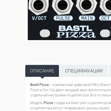
ОПИСАНИЕ
СПЕЦИФИКАЦИИ
Bastl Pizza
– компактный цифровой FM и Wave-Sh
Pulse и Osc Out дают мощный звук при использ
отдельной настройки осциллятора. Все остально
Модуль
Pizza
создан на базе трех осцилляторов
осциллятора могут генерировать волны square, 