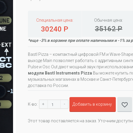
Специальная цена:
Обычная цена:
35162 Р
30240 Р
*еще -3% в корзине при оплате наличными и -1% за 
Bastl Pizza – компактный цифровой FM и Wave-Shap
выходе Main позволяет работать с аддитивным синте
Pulse и Osc Out дают мощный звук при использован
модули Bastl Instruments Pizza
Вы можете купить п
музыкальных магазинах в Москве и Санкт-Петербурге
доставка по России.
+
-
К-во:
Добавить в корзину
Этот товар поставляется на заказ. Уточним доступ