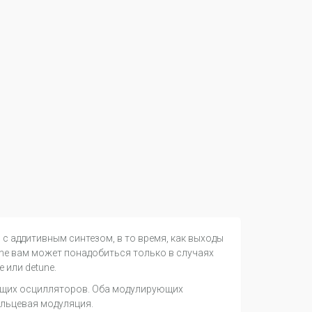
с аддитивным синтезом, в то время, как выходы
une вам может понадобиться только в случаях
 или detune.
рующих осцилляторов. Оба модулирующих
ольцевая модуляция.