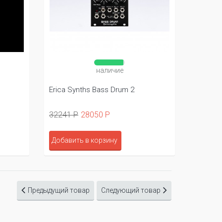
наличие
наличие
urorack Noisy Oscillator
Instruo Ts-L
 Р
29847 Р
34326 Р
30426 Р
ить в корзину
Добавить в корзину
Предыдущий товар
Следующий товар