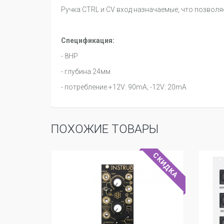
Ручка CTRL и CV вход назначаемые, что позвол
Спецификация:
- 8HP
- глубина 24мм
- потребление +12V: 90mA; -12V: 20mA
ПОХОЖИЕ ТОВАРЫ
СКИДКА