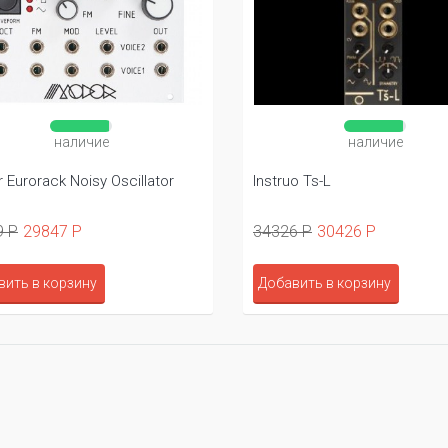
наличие
Instruo Larachd
Modor E
38141 Р
33807 Р
34559
Добавить в корзину
Добав