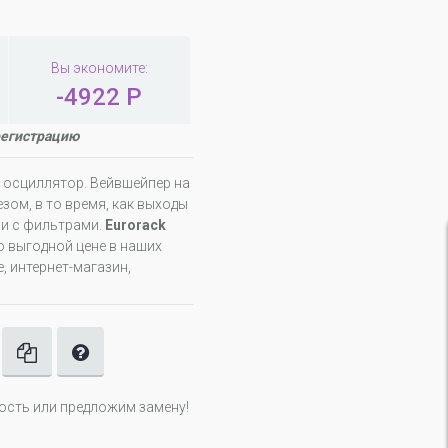
Вы экономите:
-4922 Р
регистрацию
e осциллятор. Вейвшейпер на
зом, в то время, как выходы
ии с фильтрами.
Eurorack
о выгодной цене в наших
, интернет-магазин,
ность или предложим замену!