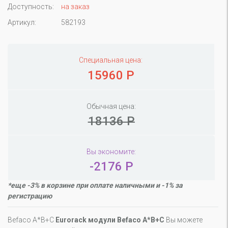
Доступность:
на заказ
Артикул:
582193
Специальная цена:
15960 Р
Обычная цена:
18136 Р
Вы экономите:
-2176 Р
*еще -3% в корзине при оплате наличными и -1% за
регистрацию
Befaco A*B+C
Eurorack модули Befaco A*B+C
Вы можете