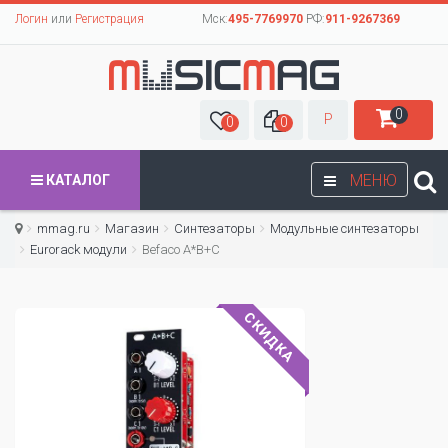
Логин
или
Регистрация
Мск:
495-7769970
РФ:
911-9267369
0
Р
0
0
МЕНЮ
КАТАЛОГ
mmag.ru
Магазин
Синтезаторы
Модульные синтезаторы
Eurorack модули
Befaco A*B+C
СКИДКА