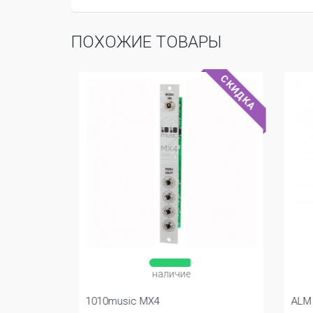
ПОХОЖИЕ ТОВАРЫ
СКИДКА
СУПЕР
наличие
e 1005
1010music MX4
ALM B