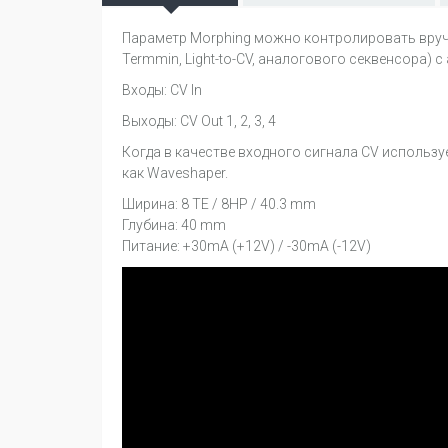
Параметр Morphing можно контролировать вручн
Termmin, Light-to-CV, аналогового секвенсора) 
Входы: CV In
Выходы: CV Out 1, 2, 3, 4
Когда в качестве входного сигнала CV использу
как Waveshaper.
Ширина: 8 TE / 8HP / 40.3 mm
Глубина: 40 mm
Питание: +30mA (+12V) / -30mA (-12V)