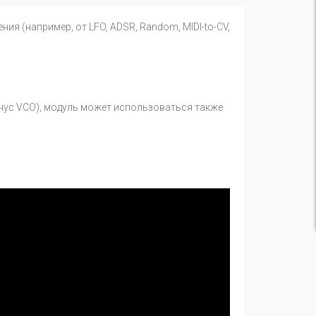
 (например, от LFO, ADSR, Random, MIDI-to-CV,
инус VCO), модуль может использоваться также