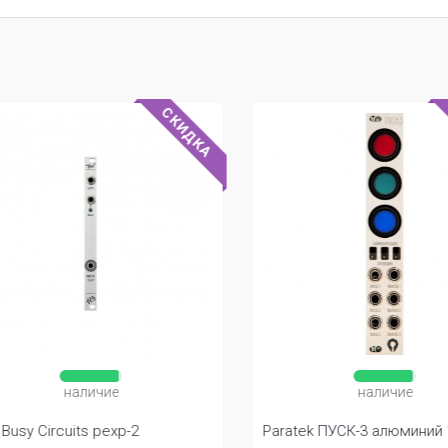
СКИДКА
наличие
наличие
usy Circuits pexp-2
Paratek ПУСК-3 алюминий 1U