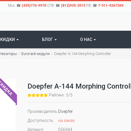
Мск: ☎
(495)776-9970
СПб: ☎
(812)935-3015
РФ: ☎
7-911-9267369
СКИДКИ
БЛОГ
О НАС
нтезаторы
Eurorack модули
Doepfer A-144 Morphing Controller
КИДКА
Doepfer A-144 Morphing Control
Рейтинг: 5/5
Производитель
Doepfer
Доступность:
на заказ
Артикул:
556944