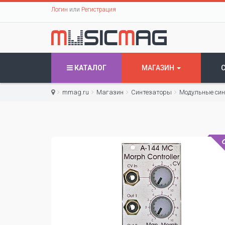
Логин
или
Регистрация
КАТАЛОГ
МАГАЗИН
mmag.ru
Магазин
Синтезаторы
Модульные си
С