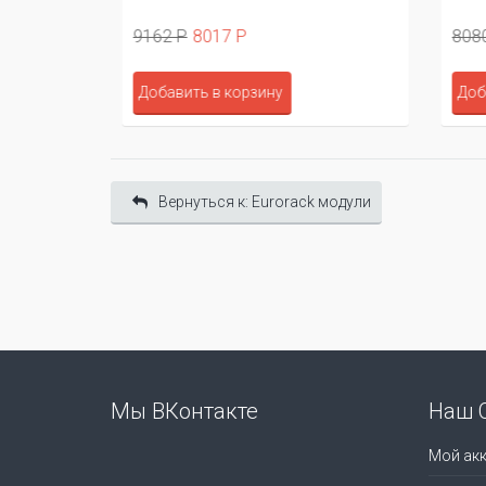
9162 Р
8017 Р
8080
Добавить в корзину
Доба
Вернуться к: Eurorack модули
Мы ВКонтакте
Наш 
Мой акк