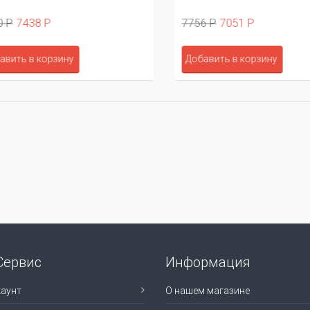
 Р
7438 Р
7756 Р
7051 Р
вить в корзину
Добавить в корзину
Сервис
Информация
аунт
О нашем магазине