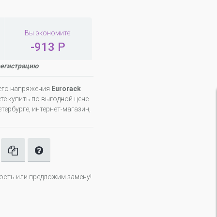
Вы экономите:
-913 Р
регистрацию
его напряжения
Eurorack
е купить по выгодной цене
тербурге, интернет-магазин,
ность или предложим замену!