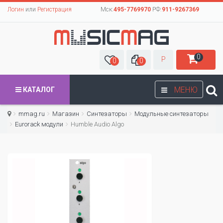
Логин
или
Регистрация
Мск:
495-7769970
РФ:
911-9267369
0
Р
0
0
МЕНЮ
КАТАЛОГ
mmag.ru
Магазин
Синтезаторы
Модульные синтезаторы
Eurorack модули
Humble Audio Algo