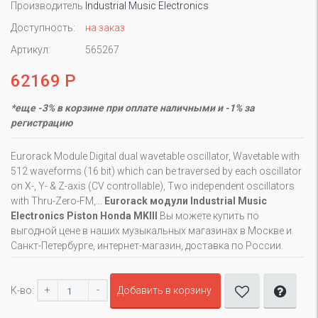
Производитель
Industrial Music Electronics
Доступность:
на заказ
Артикул:
565267
62169 Р
*еще -3% в корзине при оплате наличными и -1% за
регистрацию
Eurorack Module Digital dual wavetable oscillator, Wavetable with
512 waveforms (16 bit) which can be traversed by each oscillator
on X-, Y- & Z-axis (CV controllable), Two independent oscillators
with Thru-Zero-FM,...
Eurorack модули Industrial Music
Electronics Piston Honda MKIII
Вы можете купить по
выгодной цене в наших музыкальных магазинах в Москве и
Санкт-Петербурге, интернет-магазин, доставка по России.
+
-
К-во:
Добавить в корзину