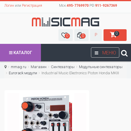
Логин
или
Регистрация
Мск:
495-7769970
РФ:
911-9267369
0
Р
0
0
МЕНЮ
КАТАЛОГ
mmag.ru
Магазин
Синтезаторы
Модульные синтезаторы
Eurorack модули
Industrial Music Electronics Piston Honda MKIII