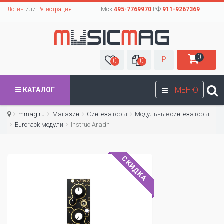
Логин
или
Регистрация
Мск:
495-7769970
РФ:
911-9267369
0
Р
0
0
МЕНЮ
КАТАЛОГ
mmag.ru
Магазин
Синтезаторы
Модульные синтезаторы
Eurorack модули
Instruo Aradh
СКИДКА