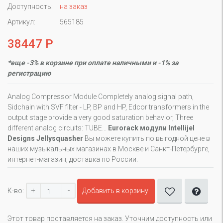
Доступность:
на заказ
Артикул:
565185
38447 Р
*еще -3% в корзине при оплате наличными и -1% за
регистрацию
Analog Compressor Module Completely analog signal path,
Sidchain with SVF filter - LP, BP and HP, Edcor transformers in the
output stage provide a very good saturation behavior, Three
different analog circuits: TUBE...
Eurorack модули Intellijel
Designs Jellysquasher
Вы можете купить по выгодной цене в
наших музыкальных магазинах в Москве и Санкт-Петербурге,
интернет-магазин, доставка по России.
+
-
К-во:
Добавить в корзину
Этот товар поставляется на заказ. Уточним доступность или