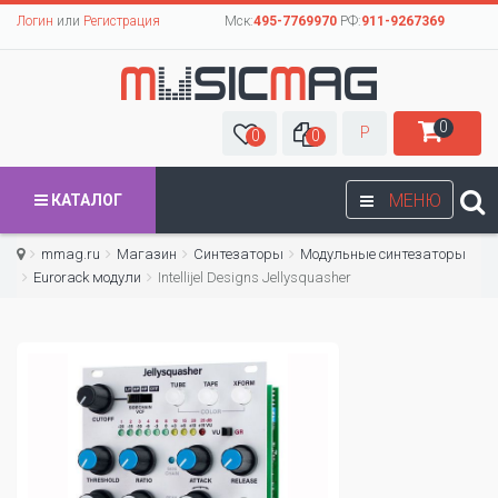
Логин
или
Регистрация
Мск:
495-7769970
РФ:
911-9267369
0
Р
0
0
МЕНЮ
КАТАЛОГ
mmag.ru
Магазин
Синтезаторы
Модульные синтезаторы
Eurorack модули
Intellijel Designs Jellysquasher