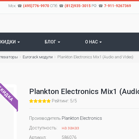
Мск: ☎
(495)776-9970
СПб: ☎
(812)935-3015
РФ: ☎
7-911-9267369
СКИДКИ
БЛОГ
О НАС
нтезаторы
Eurorack модули
Plankton Electronics Mix1 (Audio and VIdeo)
КИДКА
Plankton Electronics Mix1 (Audi
Рейтинг: 5/5
Производитель
Plankton Electronics
Доступность:
на заказ
Артикул:
586076