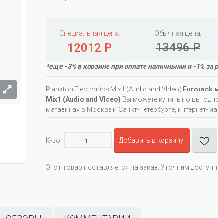
Специальная цена:
Обычная цена:
13496 Р
12012 Р
*еще -3% в корзине при оплате наличными и -1% за 
Plankton Electronics Mix1 (Audio and VIdeo)
Eurorack 
Mix1 (Audio and VIdeo)
Вы можете купить по выгодн
магазинах в Москве и Санкт-Петербурге, интернет-ма
+
-
К-во:
Добавить в корзину
Этот товар поставляется на заказ. Уточним доступ