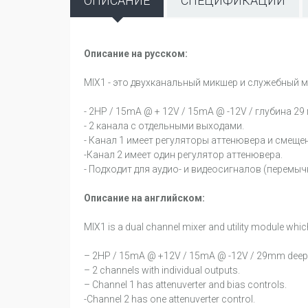
ОПИСАНИЕ
СПЕЦИФИКАЦИИ
Описание на русском:
MIX1 - это двухканальный микшер и служебный мо
- 2HP / 15mA @ + 12V / 15mA @ -12V / глубина 29
- 2 канала с отдельными выходами.
- Канал 1 имеет регуляторы аттенювера и смеще
-Канал 2 имеет один регулятор аттенювера.
- Подходит для аудио- и видеосигналов (перем
Описание на английском:
MIX1 is a dual channel mixer and utility module whi
– 2HP / 15mA @ +12V / 15mA @ -12V / 29mm deep
– 2 channels with individual outputs.
– Channel 1 has attenuverter and bias controls.
-Channel 2 has one attenuverter control.