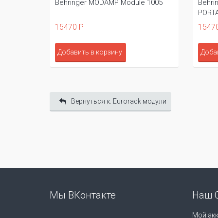
Behringer MODAMP Module 1005
Behri
PORTA
15470 Р
1547
Добавить в корзину
Доба
Вернуться к: Eurorack модули
Мы ВКонтакте
Наш 
Мой акк