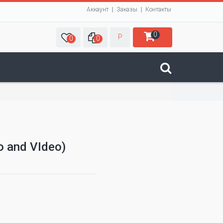
Аккаунт
Заказы
Контакты
0
Р
0
0
o and VIdeo)