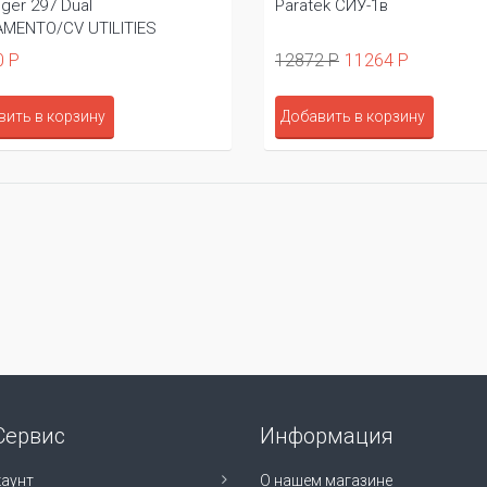
nger 297 Dual
Paratek СИУ-1в
MENTO/CV UTILITIES
0 Р
12872 Р
11264 Р
вить в корзину
Добавить в корзину
Сервис
Информация
аунт
О нашем магазине