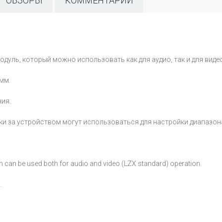
ОБЗОРЫ
КОММЕНТАРИИ
дуль, который можно использовать как для аудио, так и для видео
 мм.
ния.
ычки за устройством могут использоваться для настройки диапазо
ch can be used both for audio and video (LZX standard) operation.
.