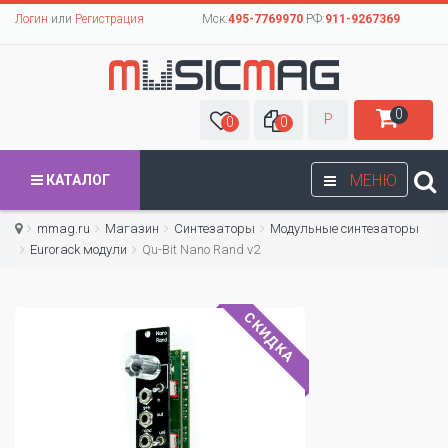
Логин
или
Регистрация
Мск:
495-7769970
РФ:
911-9267369
0
Р
0
0
МЕНЮ
КАТАЛОГ
mmag.ru
Магазин
Синтезаторы
Модульные синтезаторы
Eurorack модули
Qu-Bit Nano Rand v2
СКИДКА