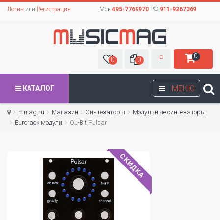
Логин
или
Регистрация
Мск:
495-7769970
РФ:
911-9267369
0
Р
0
0
МЕНЮ
КАТАЛОГ
mmag.ru
Магазин
Синтезаторы
Модульные синтезаторы
Eurorack модули
Qu-Bit Pulsar
СКИДКА