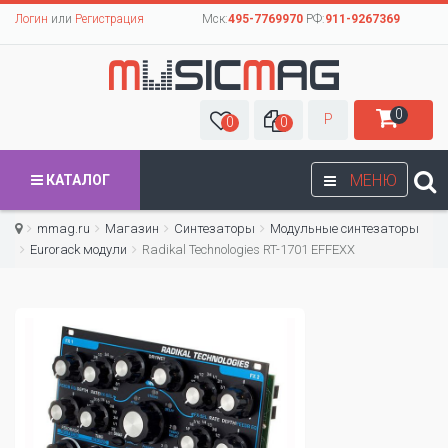
Логин
или
Регистрация
Мск:
495-7769970
РФ:
911-9267369
0
Р
0
0
МЕНЮ
КАТАЛОГ
mmag.ru
Магазин
Синтезаторы
Модульные синтезаторы
Eurorack модули
Radikal Technologies RT-1701 EFFEXX