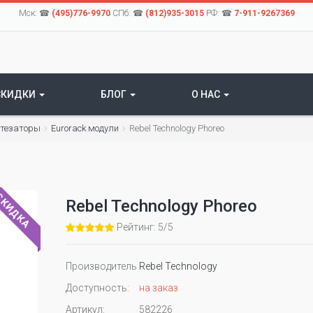
Мск: ☎
(495)776-9970
СПб: ☎
(812)935-3015
РФ: ☎
7-911-9267369
СКИДКИ
БЛОГ
О НАС
нтезаторы
Eurorack модули
Rebel Technology Phoreo
КИДКА
Rebel Technology Phoreo
Рейтинг: 5/5
Производитель
Rebel Technology
Доступность:
на заказ
Артикул:
582226