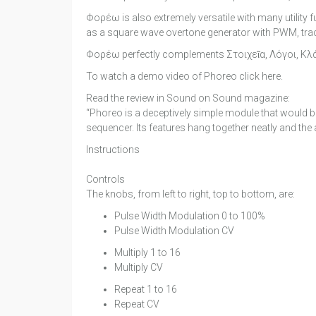
Φορέω is also extremely versatile with many utility 
as a square wave overtone generator with PWM, trac
Φορέω perfectly complements Στοιχεῖα, Λόγοι, Κλάσ
To watch a demo video of Phoreo click here.
Read the review in Sound on Sound magazine:
“Phoreo is a deceptively simple module that would be
sequencer. Its features hang together neatly and the 
Instructions
Controls
The knobs, from left to right, top to bottom, are:
Pulse Width Modulation 0 to 100%
Pulse Width Modulation CV
Multiply 1 to 16
Multiply CV
Repeat 1 to 16
Repeat CV