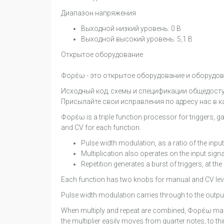
Диапазон напряжения
Выходной низкий уровень: 0 В
Выходной высокий уровень: 5,1 В
Открытое оборудование
Φορέω - это открытое оборудование и оборудов
Исходный код, схемы и спецификации общедосту
Присылайте свои исправления по адресу нас в к
Φορέω is a triple function processor for triggers, ga
and CV for each function.
Pulse width modulation, as a ratio of the input
Multiplication also operates on the input signal
Repetition generates a burst of triggers, at the 
Each function has two knobs for manual and CV level, 
Pulse width modulation carries through to the output
When multiply and repeat are combined, Φορέω makes a
the multiplier easily moves from quarter notes, to th