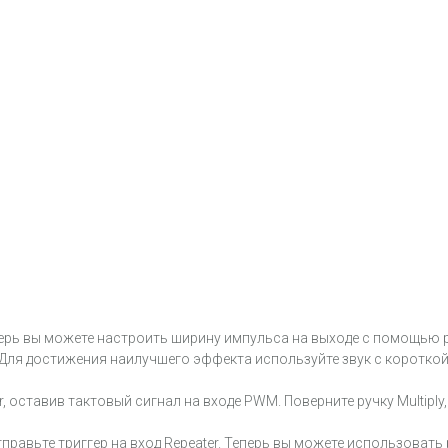
перь вы можете настроить ширину импульса на выходе с помощью
 Для достижения наилучшего эффекта используйте звук с короткой
er, оставив тактовый сигнал на входе PWM. Поверните ручку Multip
тправьте триггер на вход Repeater. Теперь вы можете использовать р