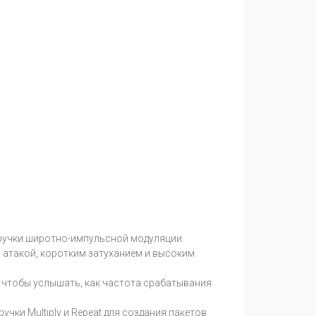
 ручки широтно-импульсной модуляции.
 атакой, коротким затуханием и высоким
ly, чтобы услышать, как частота срабатывания
учки Multiply и Repeat для создания пакетов