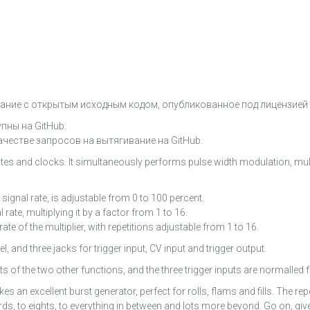
ание с открытым исходным кодом, опубликованное под лицензией 
пны на GitHub.
ачестве запросов на вытягивание на GitHub.
tes and clocks. It simultaneously performs pulse width modulation, multip
 signal rate, is adjustable from 0 to 100 percent.
 rate, multiplying it by a factor from 1 to 16.
rate of the multiplier, with repetitions adjustable from 1 to 16.
and three jacks for trigger input, CV input and trigger output.
s of the two other functions, and the three trigger inputs are normalled
n excellent burst generator, perfect for rolls, flams and fills. The repe
irds, to eights, to everything in between and lots more beyond. Go on, giv