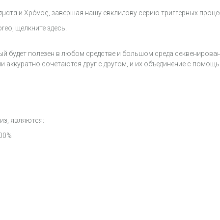
σματα и Χρόνος, завершая нашу евклидову серию триггерных проц
eo, щелкните здесь.
рый будет полезен в любом средстве и большом среда секвенирова
и аккуратно сочетаются друг с другом, и их объединение с помо
из, являются:
100%