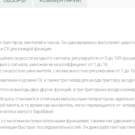
ОБЗОРЫ
КОММЕНТАРИИ
я триггеров, вентилей и часов. Он одновременно выполняет широ
и CV для каждой функции.
ение скорости входного сигнала, регулируется от 0 до 100 проце
ного сигнала, умножая ее на коэффициент от 1 до 16.
о скоростью умножителя, с возможностью регулировки от 1 до 16
вления и уровня CV, а также три гнезда для входа триггера, входа 
я на выходы двух других функций, а три триггерных входа нормир
 Φορέω становится отличным импульсным генератором, идеально 
ой пакета, в то время как множитель легко перемещается от четве
м натиск малого барабана!
 со многими вспомогательными функциями, такими как удвоение 
хронизации быстрых последовательностей. Он даже работает как г