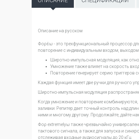
ОПИСАНИЕ
СПЕЦИФИКАЦИИ
Описание на русском
Φορέω - это трехфункциональный процессор дл
повторение с индивидуальным входом, выходом 
Широтно-импульсная модуляция, как отнош
Умножение также влияет на скорость вход
Повторение генерирует серию триггеров с
Каждая функция имеет две ручки для ручного упра
Широтно-импульсная модуляция распространяетс
Когда умножение и повторение комбинируются,
заливки. Репитер дает точный контроль над длин
ними и многому другому. Продолжайте, дайте на
Φορ extremelyω также чрезвычайно универсален
тактового сигнала, а также для запуска и син
отслеживая входные аудиосигналы до 20 кГц.