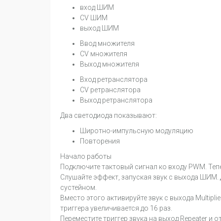
вход ШИМ
CV ШИМ
выход ШИМ
Ввод множителя
CV множителя
Выход множителя
Вход ретранслятора
CV ретранслятора
Выход ретранслятора
Два светодиода показывают:
Широтно-импульсную модуляцию
Повторения
Начало работы
Подключите тактовый сигнал ко входу PWM. Те
Слушайте эффект, запуская звук с выхода ШИМ.
сустейном.
Вместо этого активируйте звук с выхода Multipli
триггера увеличивается до 16 раз.
Переместите триггер звука на выход Repeater и о