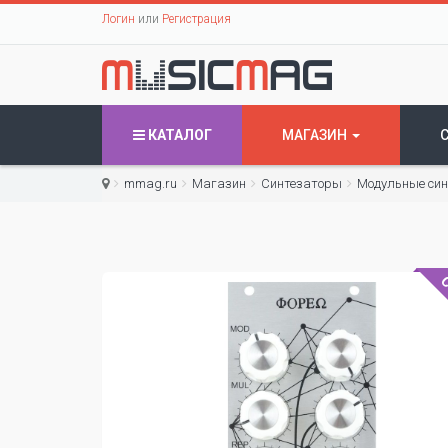
Логин
или
Регистрация
КАТАЛОГ
МАГАЗИН
mmag.ru
Магазин
Синтезаторы
Модульные си
С