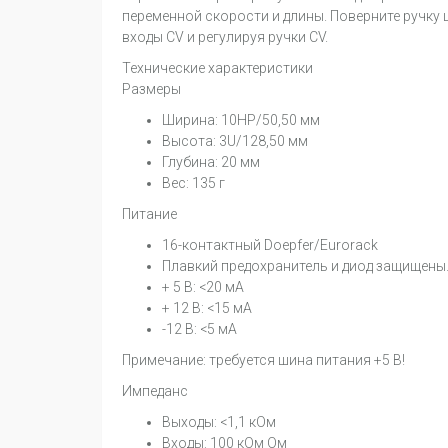
переменной скорости и длины. Поверните ручку
входы CV и регулируя ручки CV.
Технические характеристики
Размеры
Ширина: 10HP/50,50 мм
Высота: 3U/128,50 мм
Глубина: 20 мм
Вес: 135 г
Питание
16-контактный Doepfer/Eurorack
Плавкий предохранитель и диод защищены
+ 5 В: <20 мА
+ 12 В: <15 мА
-12 В: <5 мА
Примечание: требуется шина питания +5 В!
Импеданс
Выходы: <1,1 кОм
Входы: 100 кОм Ом