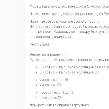
Φορέω идеально дополняет Στοιχεῖα, Λόγοι, Κλά
Чтобы посмотреть демонстрационное видео Phor
Прочтите обзор в журнале Sound on Sound:
«Phoreo - это обманчиво простой модуль, кото
изощренности базовому секвенсору. Его функци
раз приносит дивиденды ».
Инструкции
Элементы управления
Ручки, расположенные слева направо, сверху вн
Широтно-импульсная модуляция от 0 до 
Широтно-импульсная модуляция CV
Умножить 1 на 16
Умножить CV
Повторить от 1 до 16
Повторить CV
Домкраты слева справа сверху вниз: