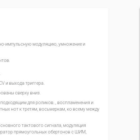
тно-импульсную модуляцию, умножение и
нтов.
.
CV и выхода триггера.
ованы сверху вниз.
подходящим для роликов. , воспламенения и
ртных нот к третям, восьмеркам, ко всему между
основного тактового сигнала, модуляция
енератор прямоугольных обертонов с ШИМ,