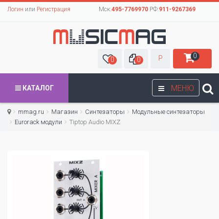
Логин
или
Регистрация
Мск:
495-7769970
РФ:
911-9267369
0
Р
0
0
МЕНЮ
КАТАЛОГ
mmag.ru
Магазин
Синтезаторы
Модульные синтезаторы
Eurorack модули
Tiptop Audio MIXZ