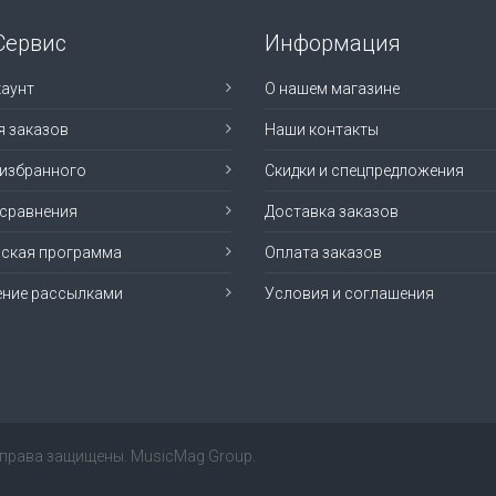
Сервис
Информация
аунт
О нашем магазине
я заказов
Наши контакты
 избранного
Скидки и спецпредложения
 сравнения
Доставка заказов
рская программа
Оплата заказов
ение рассылками
Условия и соглашения
е права защищены. MusicMag Group.