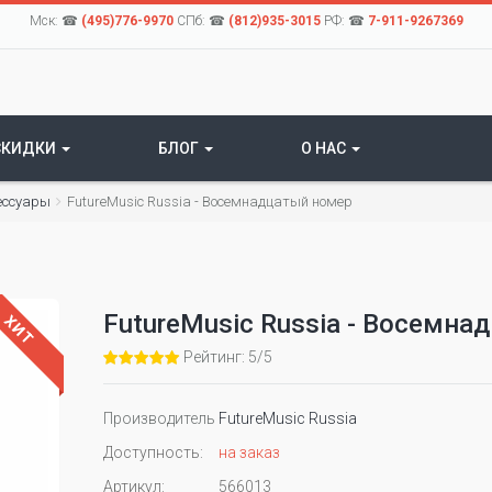
Мск: ☎
(495)776-9970
СПб: ☎
(812)935-3015
РФ: ☎
7-911-9267369
СКИДКИ
БЛОГ
О НАС
ессуары
FutureMusic Russia - Восемнадцатый номер
FutureMusic Russia - Восемн
ХИТ
Рейтинг: 5/5
Производитель
FutureMusic Russia
Доступность:
на заказ
Артикул:
566013