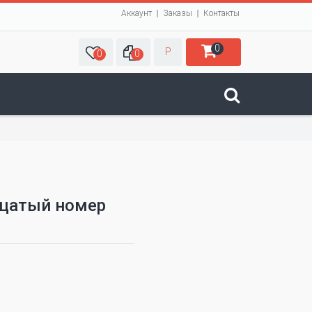
Аккаунт
Заказы
Контакты
0
Р
0
0
адцатый номер