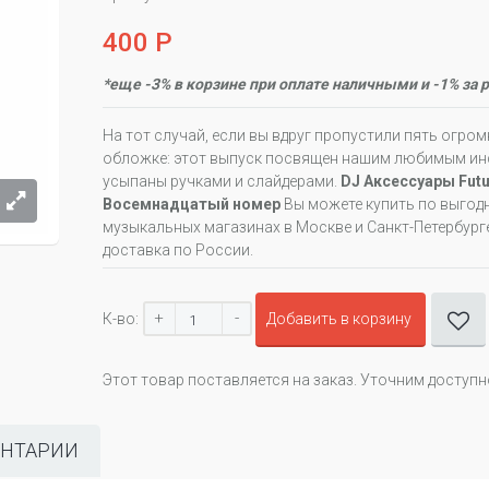
400 Р
*еще -3% в корзине при оплате наличными и -1% за 
На тот случай, если вы вдруг пропустили пять огро
обложке: этот выпуск посвящен нашим любимым инс
усыпаны ручками и слайдерами.
DJ Аксессуары Futu
Восемнадцатый номер
Вы можете купить по выгодн
музыкальных магазинах в Москве и Санкт-Петербурге
доставка по России.
+
-
К-во:
Добавить в корзину
Этот товар поставляется на заказ. Уточним доступ
НТАРИИ