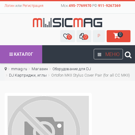
Логин
или
Регистрация
Мск:
495-7769970
РФ:
911-9267369
0
Р
0
0
МЕНЮ
КАТАЛОГ
mmag.ru
Магазин
Оборудование для DJ
DJ Картриджи, иглы
Ortofon MKII Stylus Cover Pair (for all CC MKII)