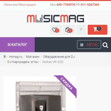
Логин
или
Регистрация
Мск:
495-7769970
РФ:
911-9267369
0
Р
0
0
МЕНЮ
КАТАЛОГ
mmag.ru
Магазин
Оборудование для DJ
DJ Картриджи, иглы
Vestax VR-2SS
СКИДКА