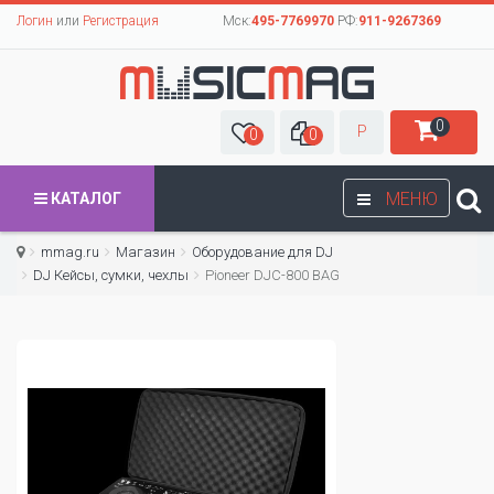
Логин
или
Регистрация
Мск:
495-7769970
РФ:
911-9267369
0
Р
0
0
МЕНЮ
КАТАЛОГ
mmag.ru
Магазин
Оборудование для DJ
DJ Кейсы, сумки, чехлы
Pioneer DJC-800 BAG