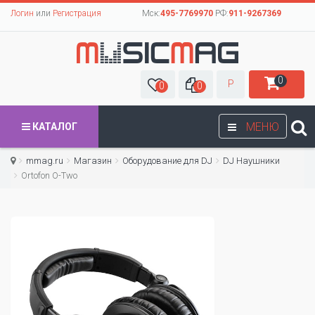
Логин
или
Регистрация
Мск:
495-7769970
РФ:
911-9267369
0
Р
0
0
МЕНЮ
КАТАЛОГ
mmag.ru
Магазин
Оборудование для DJ
DJ Наушники
Ortofon O-Two