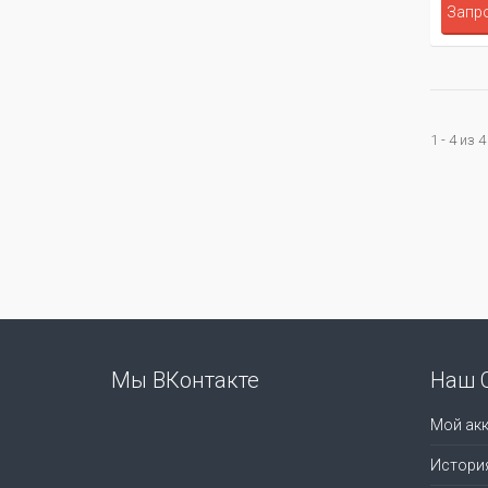
Запро
1 - 4 из 4
Мы ВКонтакте
Наш 
Мой акк
Истори