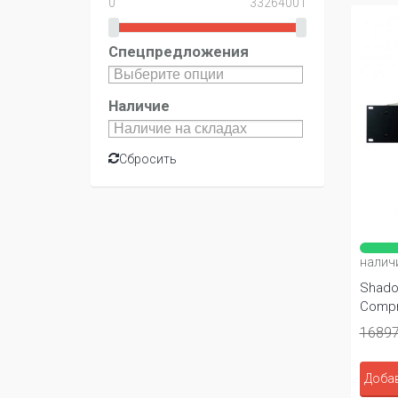
Спецпредложения
Наличие
Сбросить
налич
Shadow
Compr
16897
Добав