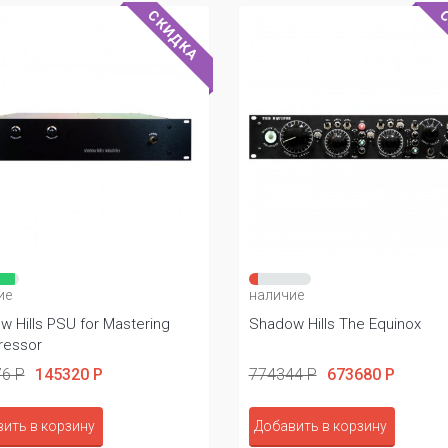
СКИДКА
С
ие
наличие
 Hills PSU for Mastering
Shadow Hills The Equinox
essor
6 Р
145320 Р
774344 Р
673680 Р
ить в корзину
Добавить в корзину