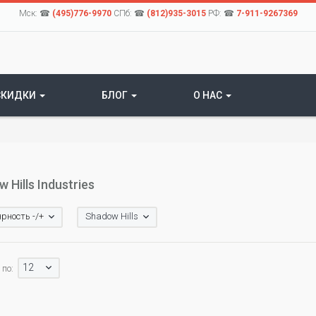
Мск: ☎
(495)776-9970
СПб: ☎
(812)935-3015
РФ: ☎
7-911-9267369
СКИДКИ
БЛОГ
О НАС
 Hills Industries
рность -/+
Shadow Hills
12
по: