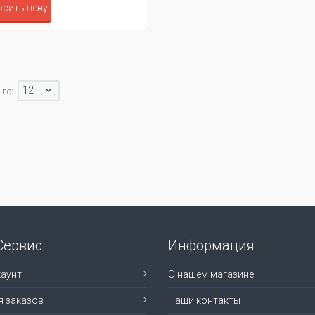
сить цену
12
по:
Сервис
Информация
аунт
О нашем магазине
я заказов
Наши контакты