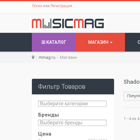
Логин
или
Регистрация
КАТАЛОГ
МАГАЗИН
mmag.ru
Магазин
Shadow
Фильтр Товаров
Популя
Бренды
1 - 4 из 4
Цена