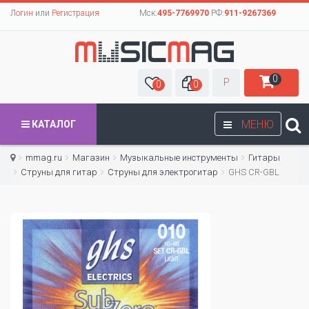
Логин
или
Регистрация
Мск:
495-7769970
РФ:
911-9267369
0
Р
0
0
МЕНЮ
КАТАЛОГ
mmag.ru
Магазин
Музыкальные инструменты
Гитары
Струны для гитар
Cтруны для электрогитар
GHS CR-GBL