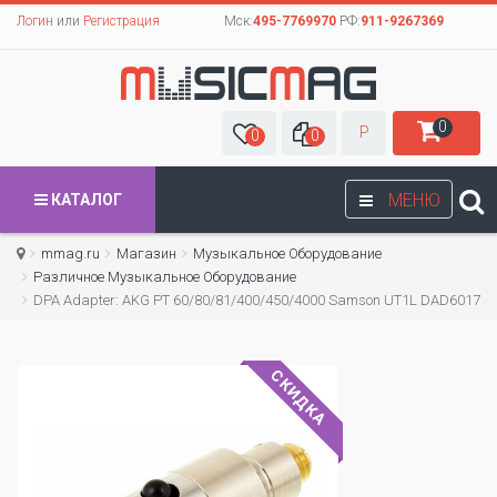
Логин
или
Регистрация
Мск:
495-7769970
РФ:
911-9267369
0
Р
0
0
МЕНЮ
КАТАЛОГ
mmag.ru
Магазин
Музыкальное Оборудование
Различное Музыкальное Оборудование
DPA Adapter: AKG PT 60/80/81/400/450/4000 Samson UT1L DAD6017
СКИДКА