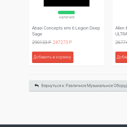
наличие
Abasi Concepts emi 6 Legion Deep
Allen
Sage
ULTR
290133 Р
247273 Р
2677
Добавить в корзину
Доба
Вернуться к: Различное Музыкальное Обору