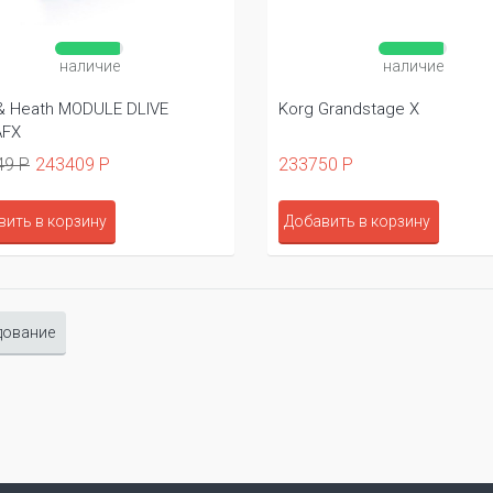
наличие
наличие
 & Heath MODULE DLIVE
Korg Grandstage X
AFX
49 Р
243409 Р
233750 Р
вить в корзину
Добавить в корзину
дование