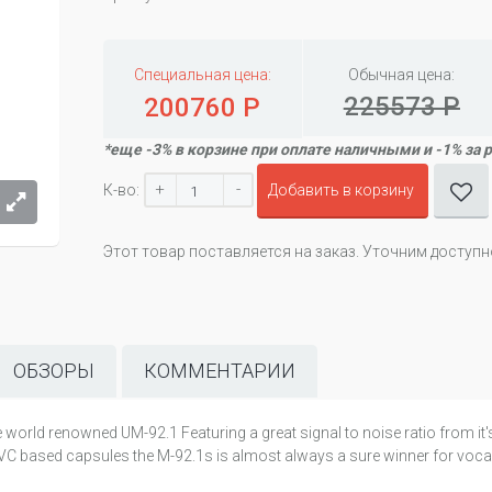
Специальная цена:
Обычная цена:
225573 Р
200760 Р
*еще -3% в корзине при оплате наличными и -1% за 
+
-
К-во:
Добавить в корзину
Этот товар поставляется на заказ. Уточним доступ
ОБЗОРЫ
КОММЕНТАРИИ
he world renowned UM-92.1 Featuring a great signal to noise ratio from it'
C based capsules the M-92.1s is almost always a sure winner for vocals