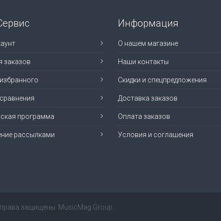
Сервис
Информация
аунт
О нашем магазине
я заказов
Наши контакты
 избранного
Скидки и спецпредложения
 сравнения
Доставка заказов
рская программа
Оплата заказов
ение рассылками
Условия и соглашения
е права защищены. MusicMag Group.