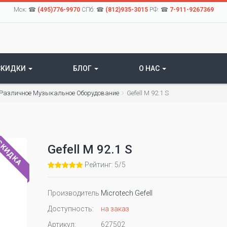
Мск: ☎
(495)776-9970
СПб: ☎
(812)935-3015
РФ: ☎
7-911-9267369
СКИДКИ
БЛОГ
О НАС
Различное Музыкальное Оборудование
Gefell M 92.1 S
КИДКА
Gefell M 92.1 S
Рейтинг: 5/5
Производитель
Microtech Gefell
Доступность:
на заказ
Артикул:
627502