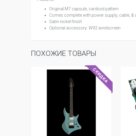
Original M7 capsule, cardioid pattern
Comes complete with power supply, cable, & 
Satin nickel finish
Optional accessory: W92 windscreen
ПОХОЖИЕ ТОВАРЫ
СКИДКА
СУПЕР