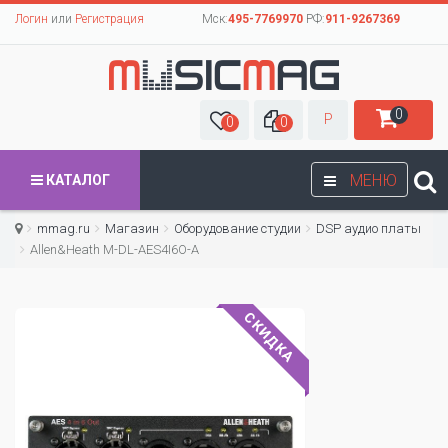
Логин
или
Регистрация
Мск:
495-7769970
РФ:
911-9267369
0
Р
0
0
МЕНЮ
КАТАЛОГ
mmag.ru
Магазин
Оборудование студии
DSP аудио платы
Allen&Heath M-DL-AES4I6O-A
СКИДКА