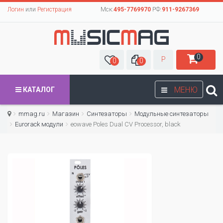
Логин
или
Регистрация
Мск:
495-7769970
РФ:
911-9267369
0
Р
0
0
МЕНЮ
КАТАЛОГ
mmag.ru
Магазин
Синтезаторы
Модульные синтезаторы
Eurorack модули
eowave Poles Dual CV Processor, black