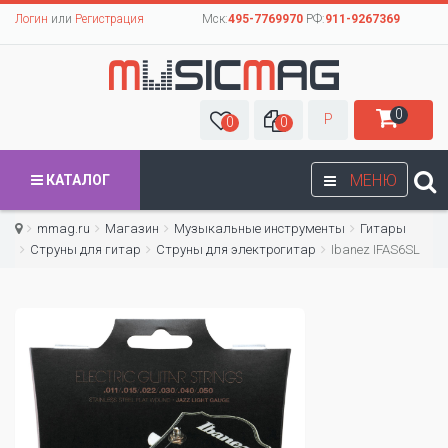
Логин
или
Регистрация
Мск:
495-7769970
РФ:
911-9267369
0
Р
0
0
МЕНЮ
КАТАЛОГ
mmag.ru
Магазин
Музыкальные инструменты
Гитары
Струны для гитар
Cтруны для электрогитар
Ibanez IFAS6SL